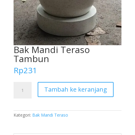
Bak Mandi Teraso
Tambun
Rp
231
Kuantitas
Tambah ke keranjang
Bak
Mandi
Teraso
Tambun
Kategori:
Bak Mandi Teraso