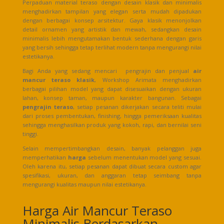
Perpaduan material teraso dengan desain klasik dan minimalis
menghadirkan tampilan yang elegan serta mudah dipadukan
dengan berbagai konsep arsitektur. Gaya klasik menonjolkan
detail ornamen yang artistik dan mewah, sedangkan desain
minimalis lebih mengutamakan bentuk sederhana dengan garis
yang bersih sehingga tetap terlihat modern tanpa mengurangi nilai
estetikanya.
Bagi Anda yang sedang mencari pengrajin dan penjual
air
mancur teraso klasik
, Workshop Arimata menghadirkan
berbagai pilihan model yang dapat disesuaikan dengan ukuran
lahan, konsep taman, maupun karakter bangunan. Sebagai
pengrajin teraso
, setiap pesanan dikerjakan secara teliti mulai
dari proses pembentukan, finishing, hingga pemeriksaan kualitas
sehingga menghasilkan produk yang kokoh, rapi, dan bernilai seni
tinggi.
Selain mempertimbangkan desain, banyak pelanggan juga
memperhatikan
harga
sebelum menentukan model yang sesuai.
Oleh karena itu, setiap pesanan dapat dibuat secara custom agar
spesifikasi, ukuran, dan anggaran tetap seimbang tanpa
mengurangi kualitas maupun nilai estetikanya.
Harga Air Mancur Teraso
Minimalis Berdasarkan