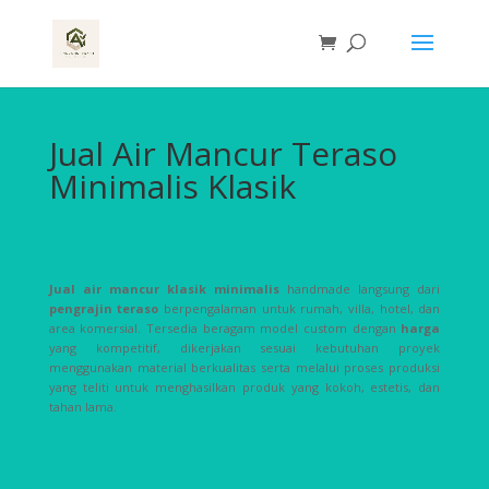
Jual Air Mancur Teraso
Minimalis Klasik
Jual air mancur klasik minimalis
handmade langsung dari
pengrajin teraso
berpengalaman untuk rumah, villa, hotel, dan
area komersial. Tersedia beragam model custom dengan
harga
yang kompetitif, dikerjakan sesuai kebutuhan proyek
menggunakan material berkualitas serta melalui proses produksi
yang teliti untuk menghasilkan produk yang kokoh, estetis, dan
tahan lama.